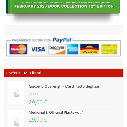
Preferiti Dai Clienti
Giacomo Quarenghi - L'architetto degli zar
Valutat
29,00
€
o
3.00
su 5
Medicinal & Officinal Plants vol. 1
29,00
€