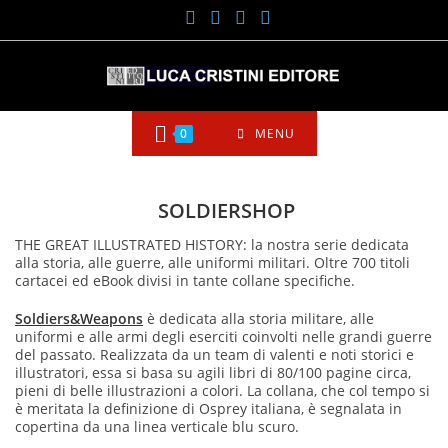
Salta
al
contenuto
0
MENU
SOLDIERSHOP
THE GREAT ILLUSTRATED HISTORY: la nostra serie dedicata
alla storia, alle guerre, alle uniformi militari. Oltre 700 titoli
cartacei ed eBook divisi in tante collane specifiche.
Soldiers&Weapons
è dedicata alla storia militare, alle
uniformi e alle armi degli eserciti coinvolti nelle grandi guerre
del passato. Realizzata da un team di valenti e noti storici e
illustratori, essa si basa su agili libri di 80/100 pagine circa,
pieni di belle illustrazioni a colori. La collana, che col tempo si
è meritata la definizione di Osprey italiana, è segnalata in
copertina da una linea verticale blu scuro.