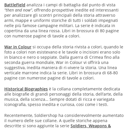
BattleField
analizza i campi di battaglia dal punto di vista
“then and now”
, offrendo prospettive inedite ed interessanti
per analizzare gli scontri principali della storia attraverso
armi, mappe e uniformi storiche di tutti i soldati impegnati
nelle più famose campagne militari. La serie è indicata in
copertina da una linea rossa. Libri in brossura di 80 pagine
con numerose pagine di tavole a colori.
War in Colour
si occupa della storia rivista a colori, quando le
foto a colori non esistevano e le tavole o incisioni erano solo
in bianco e nero o seppiate. Dalla guerra di Crimea fino alla
seconda guerra mondiale, War in Colour vi offrirà una
suggestiva, inedita maniera di ri-vivere la storia. Una linea
verticale marrone indica la serie. Libri in brossura di 68-80
pagine con numerose pagine di tavole a colori.
Historical Biographies
è la collana completamente dedicata
alle biografie di grandi personaggi della storia, dell’arte, della
musica, della scienza… Sempre dotati di ricca e variegata
iconografia, spesso inedita e curiosa, cosi come i testi.
Recentemente, Soldiershop ha considerevolmente aumentato
il numero delle sue collane. A quelle storiche appena
descritte si sono aggiunte la serie
Soldiers, Weapons &