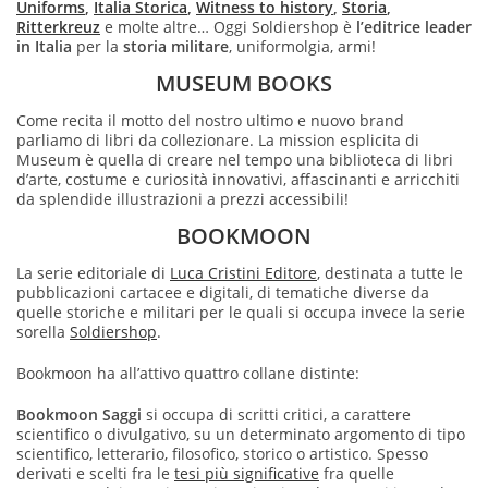
Uniforms
,
Italia Storica
,
Witness to history
,
Storia
,
Ritterkreuz
e molte altre… Oggi Soldiershop è
l’editrice leader
in Italia
per la
storia militare
, uniformolgia, armi!
MUSEUM BOOKS
Come recita il motto del nostro ultimo e nuovo brand
parliamo di libri da collezionare. La mission esplicita di
Museum è quella di creare nel tempo una biblioteca di libri
d’arte, costume e curiosità innovativi, affascinanti e arricchiti
da splendide illustrazioni a prezzi accessibili!
BOOKMOON
La serie editoriale di
Luca Cristini Editore
, destinata a tutte le
pubblicazioni cartacee e digitali, di tematiche diverse da
quelle storiche e militari per le quali si occupa invece la serie
sorella
Soldiershop
.
Bookmoon ha all’attivo quattro collane distinte:
Bookmoon Saggi
si occupa di scritti critici, a carattere
scientifico o divulgativo, su un determinato argomento di tipo
scientifico, letterario, filosofico, storico o artistico. Spesso
derivati e scelti fra le
tesi più significative
fra quelle