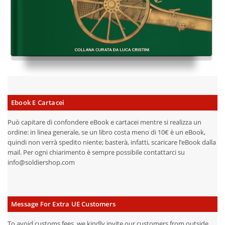
Ebook E Cartacei
Può capitare di confondere eBook e cartacei mentre si realizza un
ordine: in linea generale, se un libro costa meno di 10€ è un eBook,
quindi non verrà spedito niente; basterà, infatti, scaricare l’eBook dalla
mail. Per ogni chiarimento è sempre possibile contattarci su
info@soldiershop.com
Message For Extra UE Customers
To avoid customs fees, we kindly invite our customers from outside