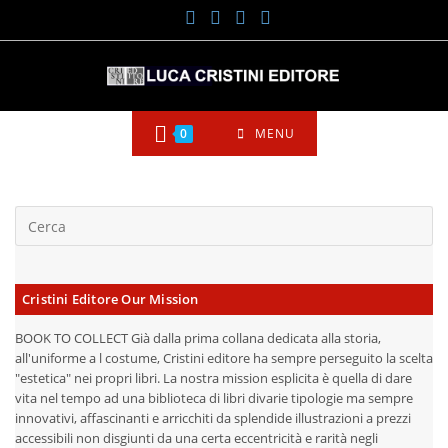
Salta
al
contenuto
0
MENU
Cristini Editore Our Mission
BOOK TO COLLECT Già dalla prima collana dedicata alla storia,
all'uniforme a l costume, Cristini editore ha sempre perseguito la scelta
"estetica" nei propri libri. La nostra mission esplicita è quella di dare
vita nel tempo ad una biblioteca di libri divarie tipologie ma sempre
innovativi, affascinanti e arricchiti da splendide illustrazioni a prezzi
accessibili non disgiunti da una certa eccentricità e rarità negli