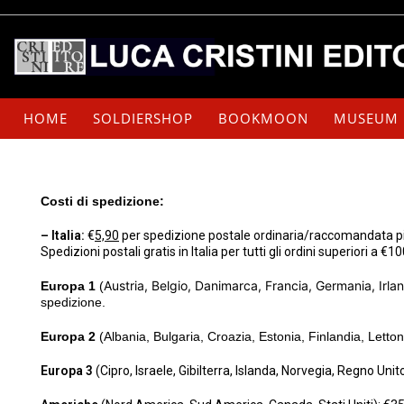
HOME
SOLDIERSHOP
BOOKMOON
MUSEUM
Costi
di spedizione:
– Italia:
€
5,90
per spedizione postale ordinaria/raccomandata pieg
Spedizioni postali gratis in Italia per tutti gli ordini superiori a €1
Austria, Belgio, Danimarca, Francia, Germania, Irla
Europa 1
(
spedizione.
Europa
2
(Albania, Bulgaria, Croazia, Estonia, Finlandia, Letton
Europa 3
(Cipro, Israele, Gibilterra, Islanda, Norvegia, Regno Uni