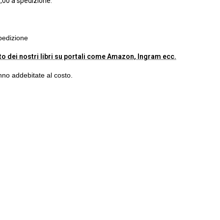
,00 a spedizione.
pedizione
to dei nostri libri su portali come Amazon, Ingram ecc.
nno addebitate al costo.