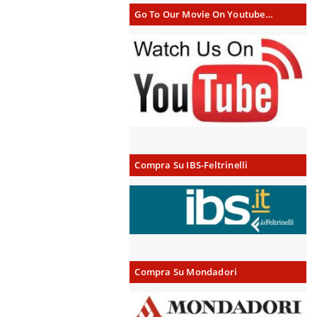
Go To Our Movie On Youtube…
Compra Su IBS-Feltrinelli
Compra Su Mondadori