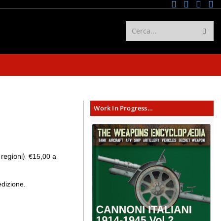
Cerca...
Work In Progress…
regioni)
:
€15,00 a
dizione.