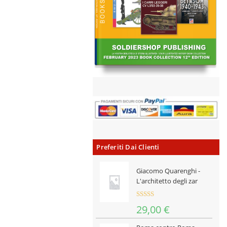
Preferiti Dai Clienti
Giacomo Quarenghi -
L'architetto degli zar
Valutat
29,00
€
o
3.00
su 5