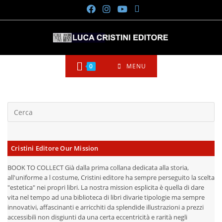
Salta
al
contenuto
0
MENU
Cristini Editore Our Mission
BOOK TO COLLECT Già dalla prima collana dedicata alla storia,
all'uniforme a l costume, Cristini editore ha sempre perseguito la scelta
"estetica" nei propri libri. La nostra mission esplicita è quella di dare
vita nel tempo ad una biblioteca di libri divarie tipologie ma sempre
innovativi, affascinanti e arricchiti da splendide illustrazioni a prezzi
accessibili non disgiunti da una certa eccentricità e rarità negli