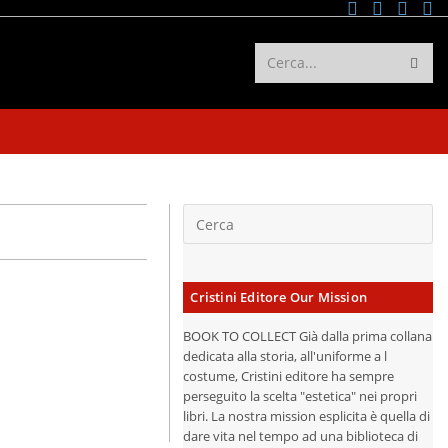
Invi
Cerca...
rice
Cristini Editore Our Mission
BOOK TO COLLECT Già dalla prima collana
dedicata alla storia, all'uniforme a l
costume, Cristini editore ha sempre
perseguito la scelta "estetica" nei propri
libri. La nostra mission esplicita è quella di
dare vita nel tempo ad una biblioteca di