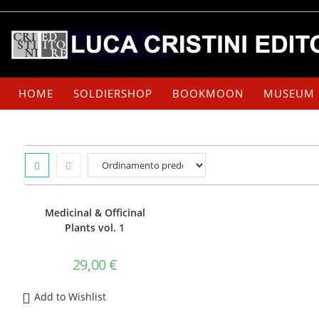
Salta
al
contenuto
HOME
SOLDIERSHOP
BOOKMOON
MUSEUM
Medicinal & Officinal
Plants vol. 1
29,00
€
Add to Wishlist