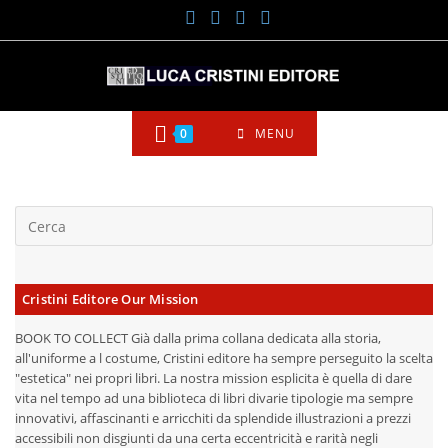
Salta
al
contenuto
0
MENU
Cristini Editore Our Mission
BOOK TO COLLECT Già dalla prima collana dedicata alla storia,
all'uniforme a l costume, Cristini editore ha sempre perseguito la scelta
"estetica" nei propri libri. La nostra mission esplicita è quella di dare
vita nel tempo ad una biblioteca di libri divarie tipologie ma sempre
innovativi, affascinanti e arricchiti da splendide illustrazioni a prezzi
accessibili non disgiunti da una certa eccentricità e rarità negli