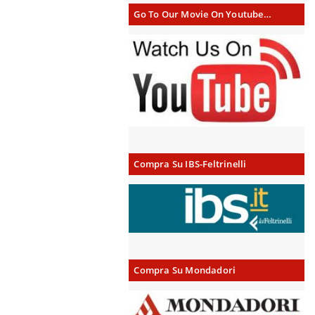
Go To Our Movie On Youtube…
Compra Su IBS-Feltrinelli
Compra Su Mondadori