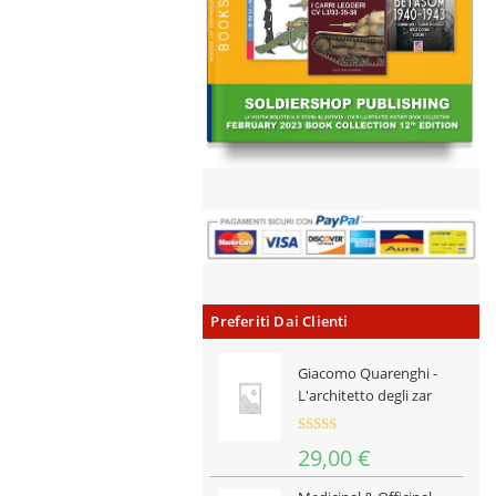
Preferiti Dai Clienti
Giacomo Quarenghi -
L'architetto degli zar
Valutat
29,00
€
o
3.00
su 5