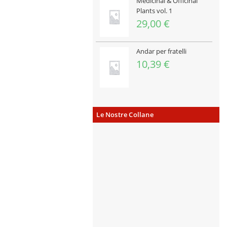
Medicinal & Officinal
Plants vol. 1
29,00
€
Andar per fratelli
10,39
€
Le Nostre Collane