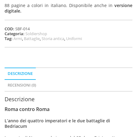
88 pagine a colori in italiano. Disponibile anche in
versione
digitale.
COD:
SBF-014
Categoria:
Soldiershop
Tag:
Armi
,
Battaglie
,
Storia antica
,
Uniformi
DESCRIZIONE
RECENSIONI (0)
Descrizione
Roma contro Roma
L’anno dei quattro imperatori e le due battaglie di
Bedriacum