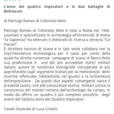
L’anno dei quattro imperatori e le due battaglie di
Bedriacum
di Pierluigi Romeo di Colloredo Mels:
Pierluigi Romeo di Colloredo Mels è nato a Roma nel 1966.
Laureato e specializzato in archeologia all’Università di Roma
“la Sapienza” ha ottenuto il dottorato di ricerca a Venezia “Ca’
Foscari”.
È direttore tecnico di scavo e in tale veste collabora con la
Soprintendenza Archeologica per il Lazio per conto della
quale ha diretto numerose campagne di scavo. A fianco della
sua professione è uno dei più accreditati storici militari
italiani, autore di numerose monografie considerate le più
approfondite sugli argomenti trattati per la meticolosità delle
ricerche effettuate, l’obbiettività nei giudizi e la brillantezza
dell’esposizione . Da questi due aspetti convergenti nasce il
presente lavoro, che alle conoscenze storico- militari unisce la
conoscenza del mondo romano dell’archeologo da campo, in
modo da offrire un quadro il più completo possibile degli
eventi del fatidico anno dei Quattro Imperatori .
Tavole illustrate di Luca Cristini