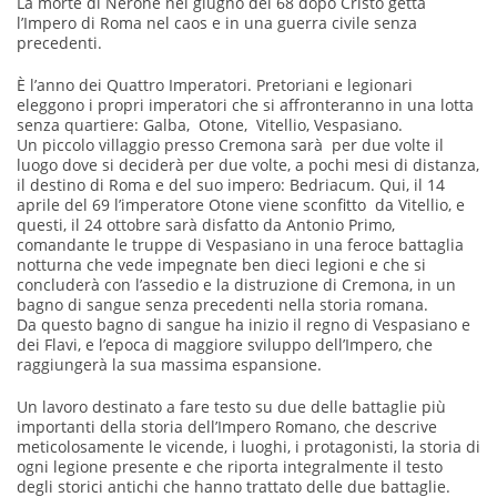
La morte di Nerone nel giugno del 68 dopo Cristo getta
l’Impero di Roma nel caos e in una guerra civile senza
precedenti.
È l’anno dei Quattro Imperatori. Pretoriani e legionari
eleggono i propri imperatori che si affronteranno in una lotta
senza quartiere: Galba, Otone, Vitellio, Vespasiano.
Un piccolo villaggio presso Cremona sarà per due volte il
luogo dove si deciderà per due volte, a pochi mesi di distanza,
il destino di Roma e del suo impero: Bedriacum. Qui, il 14
aprile del 69 l’imperatore Otone viene sconfitto da Vitellio, e
questi, il 24 ottobre sarà disfatto da Antonio Primo,
comandante le truppe di Vespasiano in una feroce battaglia
notturna che vede impegnate ben dieci legioni e che si
concluderà con l’assedio e la distruzione di Cremona, in un
bagno di sangue senza precedenti nella storia romana.
Da questo bagno di sangue ha inizio il regno di Vespasiano e
dei Flavi, e l’epoca di maggiore sviluppo dell’Impero, che
raggiungerà la sua massima espansione.
Un lavoro destinato a fare testo su due delle battaglie più
importanti della storia dell’Impero Romano, che descrive
meticolosamente le vicende, i luoghi, i protagonisti, la storia di
ogni legione presente e che riporta integralmente il testo
degli storici antichi che hanno trattato delle due battaglie.