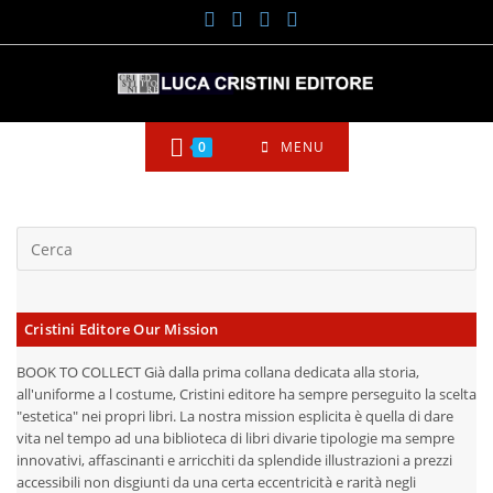
Salta
al
contenuto
0
MENU
Cristini Editore Our Mission
BOOK TO COLLECT Già dalla prima collana dedicata alla storia,
all'uniforme a l costume, Cristini editore ha sempre perseguito la scelta
"estetica" nei propri libri. La nostra mission esplicita è quella di dare
vita nel tempo ad una biblioteca di libri divarie tipologie ma sempre
innovativi, affascinanti e arricchiti da splendide illustrazioni a prezzi
accessibili non disgiunti da una certa eccentricità e rarità negli